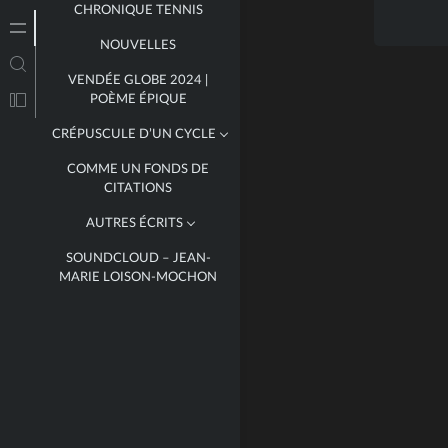
CHRONIQUE TENNIS
NOUVELLES
VENDÉE GLOBE 2024 |
POÈME ÉPIQUE
CRÉPUSCULE D’UN CYCLE
COMME UN FONDS DE
LIVRE I
CITATIONS
LIVRE II
AUTRES ÉCRITS
LIVRE III
SOUNDCLOUD – JEAN-
GUYADER BERMUDES 1000
MARIE LOISON-MOCHON
RACE
LOUIS LE MIZIEU