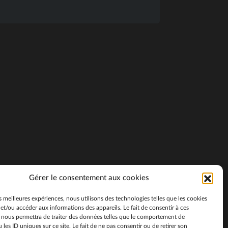
Gérer le consentement aux cookies
es meilleures expériences, nous utilisons des technologies telles que les cookies
et/ou accéder aux informations des appareils. Le fait de consentir à ces
 nous permettra de traiter des données telles que le comportement de
 les ID uniques sur ce site. Le fait de ne pas consentir ou de retirer son