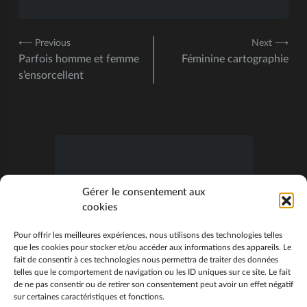
⟵ Previous
Next ⟶
Parfois homme et femme
Féminine cartographie
s’ensorcellent
S’abonner
Gérer le consentement aux
cookies
Veuillez vous connecter pour commenter
Pour offrir les meilleures expériences, nous utilisons des technologies telles
que les cookies pour stocker et/ou accéder aux informations des appareils. Le
0
COMMENTAIRES
fait de consentir à ces technologies nous permettra de traiter des données
telles que le comportement de navigation ou les ID uniques sur ce site. Le fait
de ne pas consentir ou de retirer son consentement peut avoir un effet négatif
sur certaines caractéristiques et fonctions.