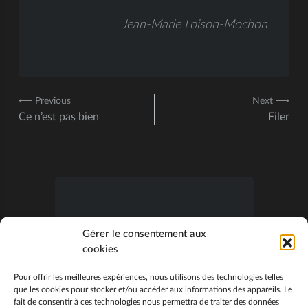
Jean-Marie Loison-Mochon
⟵ Previous
Next ⟶
Ce n’est pas bien
Filer
S’abonner
Gérer le consentement aux
cookies
Veuillez vous connecter pour commenter
Pour offrir les meilleures expériences, nous utilisons des technologies telles
que les cookies pour stocker et/ou accéder aux informations des appareils. Le
0
COMMENTAIRES
fait de consentir à ces technologies nous permettra de traiter des données