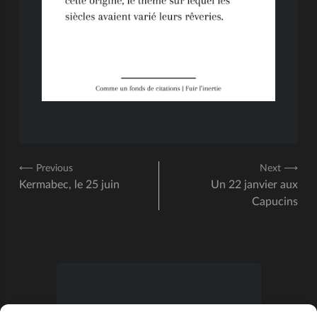
⟵ Previous
Next ⟶
Kermabec, le 25 juin
Un 22 janvier aux
Capucins
S’abonner